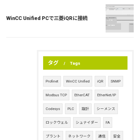
WinCC Unified PCで三菱iQRに接続
タグ
Tags
Profinet
WinCC Unified
iQR
SNMP
Modbus TCP
EtherCAT
EtherNet/IP
Codesys
PLC
設計
シーメンス
ロックウェル
シュナイダー
FA
プラント
ネットワーク
通信
安全