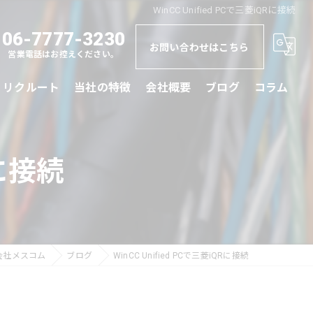
WinCC Unified PCで三菱iQRに接続
06-7777-3230
お問い合わせはこちら
営業電話はお控えください。
リクルート
当社の特徴
会社概要
ブログ
コラム
規格
Rに接続
更新
海外製
制御盤製作
会社メスコム
ブログ
WinCC Unified PCで三菱iQRに接続
ドライブ