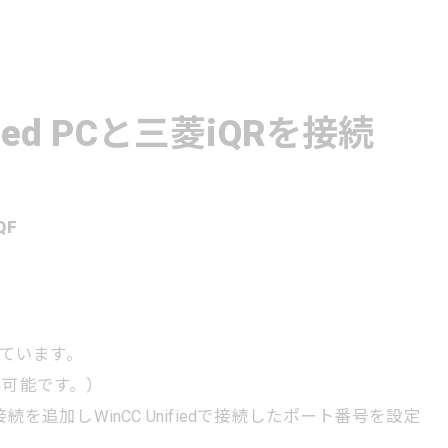
ified PCと三菱iQRを接続
QF
しています。
で可能です。）
を追加しWinCC Unifiedで接続したポート番号を設定