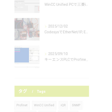
WinCC Unified PCで三菱iQRに接続
2025/12/02
CodesysでEtherNet/IP, EtherCAT, Modbus TCP接続
2025/09/10
キーエンスPLCでProfinet接続
タグ
Tags
Profinet
WinCC Unified
iQR
SNMP