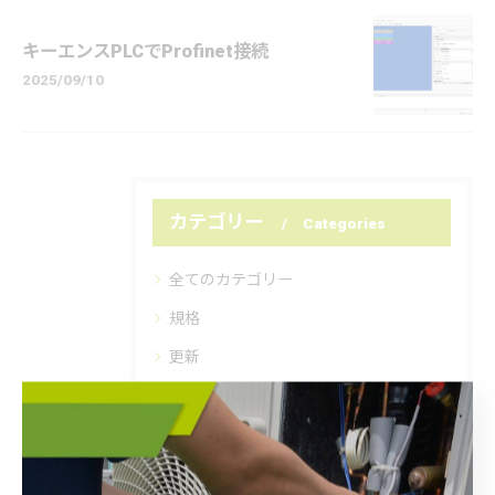
キーエンスPLCでProfinet接続
2025/09/10
カテゴリー
Categories
全てのカテゴリー
規格
更新
海外製
制御盤製作
ドライブ