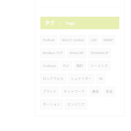
タグ
Tags
Profinet
WinCC Unified
iQR
SNMP
Modbus TCP
EtherCAT
EtherNet/IP
Codesys
PLC
設計
シーメンス
ロックウェル
シュナイダー
FA
プラント
ネットワーク
通信
安全
モーション
エンジニア