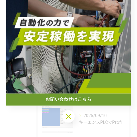
最近の投稿
Recent Posts
2026/01/14
WinCC Unified PCで三菱iQRに接続
2025/12/02
CodesysでEtherNet/IP, EtherCAT, Modbus TCP接続
お問い合わせはこちら
お問い合わせはこちら
2025/09/10
キーエンスPLCでProfinet接続