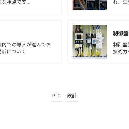
的な視点で安…
れ、生
制御盤
国内での導入が進んでお
制御盤
更新について…
技術力
PLC
設計