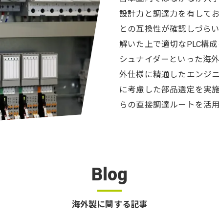
設計力と調達力を有して
との互換性が確認しづら
解いた上で適切なPLC構
シュナイダーといった海
外仕様に精通したエンジ
に考慮した部品選定を実
らの直接調達ルートを活
Blog
海外製に関する記事