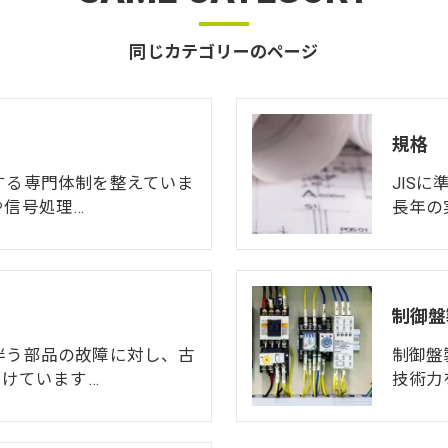
同じカテゴリーのページ
規格
する専門体制を整えていま
JIS
や信号処理…
長年の
制御盤
伴う部品の故障に対し、古
制御盤
付けています…
技術力