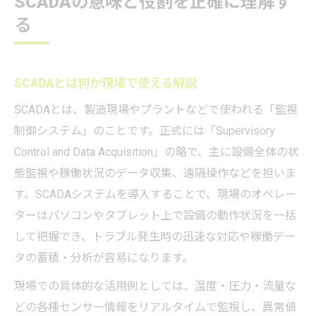
SCADAの意味と役割を正確に理解す
SCADAインタフェースの基本機能を解説
る
SCADA活用で現場可視化が進む理由
SCADA/HMIの違いと使い分けのコツ
SCADAとは何か現場で使える解説
SCADA画面設計の実務的ポイント
SCADAとは、製造現場やプラントなどで使われる「監視
SCADA導入がもたらす現場変化とは
制御システム」のことです。正式には「Supervisory
PLCとの違いから見るSCADAの特徴
Control and Data Acquisition」の略で、主に設備全体の状
SCADAとPLCの本質的な違いを整理
態監視や稼働状況のデータ収集、遠隔操作などを担いま
SCADAとPLCの役割分担を現場基準で解説
す。SCADAシステムを導入することで、現場のオペレー
SCADAとPLCを比較する際の判断軸
ターはパソコンやタブレット上で設備の動作状況を一括
SCADAの可視化機能がPLCと異なる理由
して把握でき、トラブル発生時の迅速な対応や稼働デー
SCADAとPLCの連携運用の実務例
タの蓄積・分析が容易になります。
SCADAとDCS、MESとの連携ポイント整理
現場での具体的な活用例としては、温度・圧力・流量な
SCADAとDCSの違いを現場で使う視点で整
どの各種センサー情報をリアルタイムで監視し、異常値