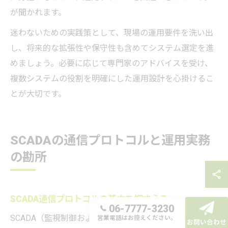
が聞かれます。
迷わないための実践策として、現場の運用要件を洗い出
し、将来的な拡張性や保守性も含めてシステム選定を進
めましょう。必要に応じて専門家のアドバイスを受け、
複数システムの役割を明確にした運用設計を心掛けるこ
とが大切です。
SCADAの通信プロトコルと運用実務
の勘所
SCADA通信プロトコルの基本を押さえる
06-7777-3230
SCADA（監視制御およびデータ収集システム）は、現場
営業電話はお控えください。
お問い合わせ