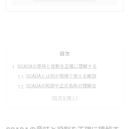
目次
SCADAの意味と役割を正確に理解する
SCADAとは何か現場で使える解説
SCADAの和訳や正式名称の理解法
SCADAソフトウェアの基本的な役割
SCADAの読み方と現場用語の違い
SCADAとSCADA/HMIの関係性を整理
現場で役立つSCADAインタフェース基礎解説