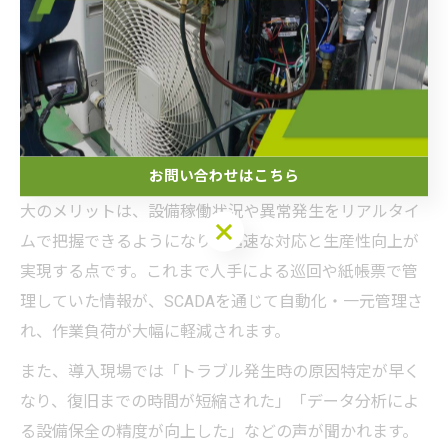
換を行いましょう。初心者向けにはシンプルな画面、熟
練者向けには詳細情報の切替表示など、利用者層に応じ
た工夫も有効です。
SCADA導入がもたらす現場変化とは
お問い合わせはこちら
SCADA導入により、現場の運用が大きく変化します。最
大のメリットは、設備稼働状況や異常発生をリアルタイ
お問い合わせはこちら
ムで把握できるようになり、迅速な対応と生産性向上が
実現する点です。これまで人手による巡回や紙帳票で管
理していた情報が、SCADAを通じて自動化・一元管理さ
れ、作業負荷が大幅に軽減されます。
また、導入現場では「トラブル発生時の原因特定が早く
なり、復旧までの時間が短縮された」「データ分析によ
る設備保全の精度が向上した」などの声が聞かれます。