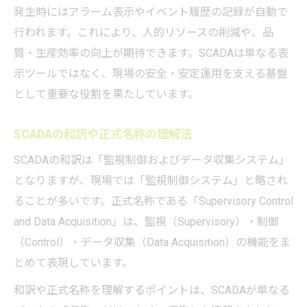
理
発生時にはアラーム表示やイベント履歴の記録が自動で
SCADAとMESの連携メリットと実例
行われます。これにより、人的リソースの削減や、品
質・生産効率の向上が期待できます。SCADAは単なる表
SCADA・DCS・MESの連携構造を解説
示ツールではなく、現場の安全・安定運用を支える基盤
SCADA導入時の他システム連携注意点
として重要な役割を果たしています。
SCADAとDCSの役割分担で迷わない方法
SCADAの通信プロトコルと運用実務の勘所
SCADAの和訳や正式名称の理解法
SCADA通信プロトコルの基本を押さえる
SCADAの和訳は「監視制御およびデータ収集システム」
SCADAの通信方式選定で重要なポイント
となりますが、現場では「監視制御システム」と略され
SCADAが採用する主要プロトコルの特徴
ることが多いです。正式名称である「Supervisory Control
SCADA運用現場で通信トラブルを防ぐ方法
and Data Acquisition」は、監視（Supervisory）・制御
SCADAとPLCの通信連携の実務ノウハウ
（Control）・データ収集（Data Acquisition）の機能をま
とめて表現しています。
監視制御システム選定に生きるSCADA知識
SCADA知識が監視制御システム選定に役立
和訳や正式名称を理解するポイントは、SCADAが単なる