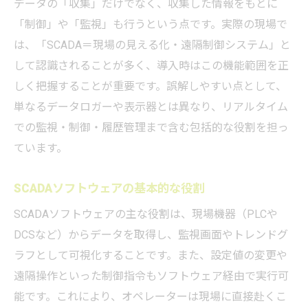
つ理由
データの「収集」だけでなく、収集した情報をもとに
SCADAの比較検討で押さえたい実務視点
「制御」や「監視」も行うという点です。実際の現場で
は、「SCADA＝現場の見える化・遠隔制御システム」と
SCADA活用による運用改善の具体例
して認識されることが多く、導入時はこの機能範囲を正
SCADA導入に失敗しない選定ポイント
しく把握することが重要です。誤解しやすい点として、
SCADAシステム選定時に重視すべき要素
単なるデータロガーや表示器とは異なり、リアルタイム
での監視・制御・履歴管理まで含む包括的な役割を担っ
ています。
SCADAソフトウェアの基本的な役割
SCADAソフトウェアの主な役割は、現場機器（PLCや
DCSなど）からデータを取得し、監視画面やトレンドグ
ラフとして可視化することです。また、設定値の変更や
遠隔操作といった制御指令もソフトウェア経由で実行可
能です。これにより、オペレーターは現場に直接赴くこ