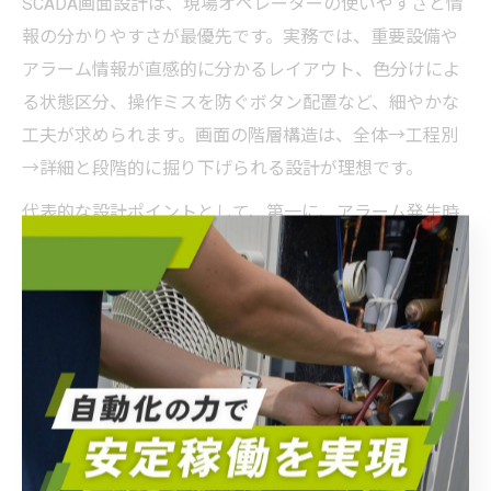
SCADA画面設計は、現場オペレーターの使いやすさと情
報の分かりやすさが最優先です。実務では、重要設備や
アラーム情報が直感的に分かるレイアウト、色分けによ
る状態区分、操作ミスを防ぐボタン配置など、細やかな
工夫が求められます。画面の階層構造は、全体→工程別
→詳細と段階的に掘り下げられる設計が理想です。
代表的な設計ポイントとして、第一に、アラーム発生時
は画面上で即座に該当設備が強調表示されるようにしま
す。第二に、履歴データやトレンドグラフはワンクリッ
クで呼び出せるように配置します。第三に、現場担当者
の声を反映し、日常運用でよく使う項目をトップ画面に
まとめることも重要です。これにより、トラブル時の初
動対応や日常点検がスムーズになります。
「画面が複雑すぎて現場で使いこなせない」という失敗
例もあるため、設計段階で現場ユーザーと十分な意見交